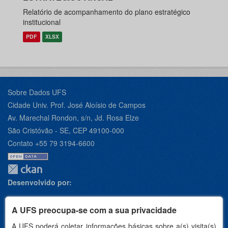
Relatório de acompanhamento do plano estratégico
institucional
PDF
XLSX
Sobre Dados UFS
Cidade Univ. Prof. José Aloísio de Campos
Av. Marechal Rondon, s/n, Jd. Rosa Elze
São Cristóvão - SE, CEP 49100-000
Contato +55 79 3194-6600
Desenvolvido por:
A UFS preocupa-se com a sua privacidade
A UFS poderá coletar informações básicas sobre a(s) visita(s)