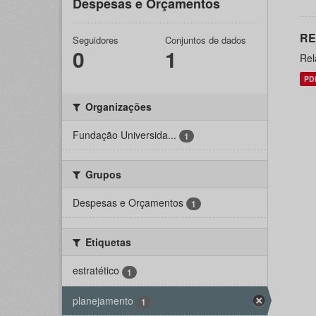
Despesas e Orçamentos
RE
Seguidores
Conjuntos de dados
0
1
Rel
PD
Organizações
Fundação Universida...
1
Grupos
Despesas e Orçamentos
1
Etiquetas
estratético
1
planejamento
1