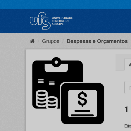
Pular
para
o
conteúdo
Grupos
Despesas e Orçamentos
1
Eti