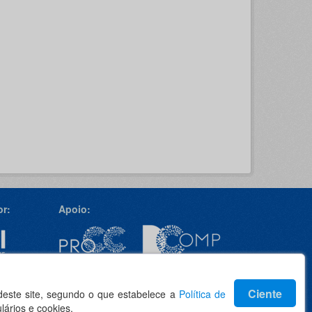
r:
Apoio:
Idioma
Ciente
 deste site, segundo o que estabelece a
Política de
lários e cookies.