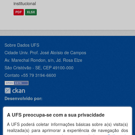
institucional
PDF
XLSX
Sobre Dados UFS
Cidade Univ. Prof. José Aloísio de Campos
Av. Marechal Rondon, s/n, Jd. Rosa Elze
São Cristóvão - SE, CEP 49100-000
Contato +55 79 3194-6600
Desenvolvido por:
A UFS preocupa-se com a sua privacidade
A UFS poderá coletar informações básicas sobre a(s) visita(s)
Apoio:
realizada(s) para aprimorar a experiência de navegação dos