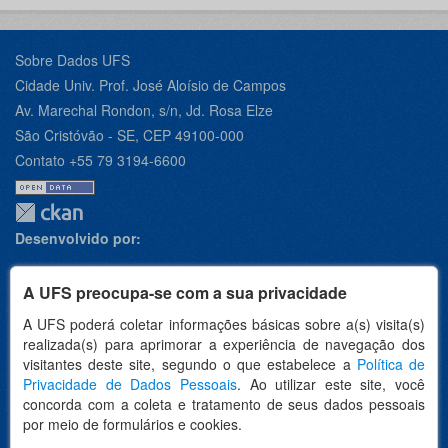
Sobre Dados UFS
Cidade Univ. Prof. José Aloísio de Campos
Av. Marechal Rondon, s/n, Jd. Rosa Elze
São Cristóvão - SE, CEP 49100-000
Contato +55 79 3194-6600
Desenvolvido por:
A UFS preocupa-se com a sua privacidade
A UFS poderá coletar informações básicas sobre a(s) visita(s)
Apoio:
realizada(s) para aprimorar a experiência de navegação dos
visitantes deste site, segundo o que estabelece a
Política de
Privacidade de Dados Pessoais
. Ao utilizar este site, você
concorda com a coleta e tratamento de seus dados pessoais
por meio de formulários e cookies.