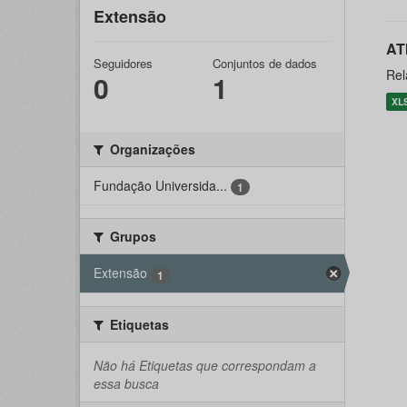
Extensão
AT
Seguidores
Conjuntos de dados
Rel
0
1
XL
Organizações
Fundação Universida...
1
Grupos
Extensão
1
Etiquetas
Não há Etiquetas que correspondam a
essa busca