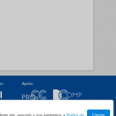
r:
Apoio:
Idioma
Ciente
 deste site, segundo o que estabelece a
Política de