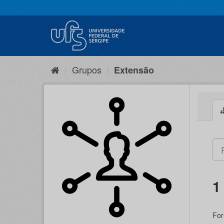
Pular
para
o
conteúdo
Grupos
Extensão
1
For