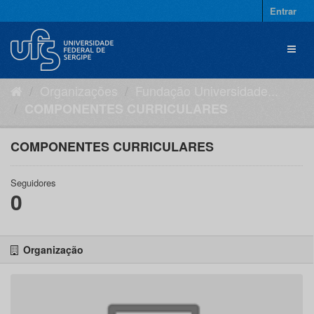
Pular
Entrar
para
o
Toggl
conteúdo
naviga
Organizações
Fundação Universidade...
COMPONENTES CURRICULARES
COMPONENTES CURRICULARES
Seguidores
0
Organização