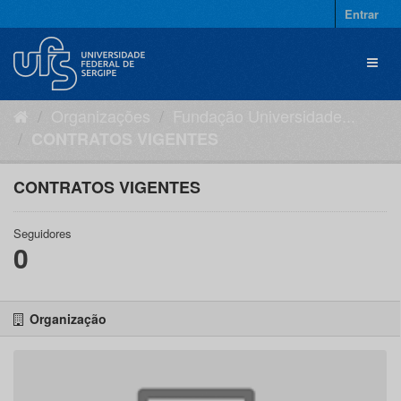
Pular
Entrar
para
o
Toggl
conteúdo
naviga
Organizações
Fundação Universidade...
CONTRATOS VIGENTES
CONTRATOS VIGENTES
Seguidores
0
Organização