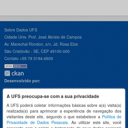
Sobre Dados UFS
Cidade Univ. Prof. José Aloísio de Campos
Av. Marechal Rondon, s/n, Jd. Rosa Elze
São Cristóvão - SE, CEP 49100-000
Contato +55 79 3194-6600
Desenvolvido por:
A UFS preocupa-se com a sua privacidade
A UFS poderá coletar informações básicas sobre a(s) visita(s)
Apoio:
realizada(s) para aprimorar a experiência de navegação dos
visitantes deste site, segundo o que estabelece a
Política de
Privacidade de Dados Pessoais
. Ao utilizar este site, você