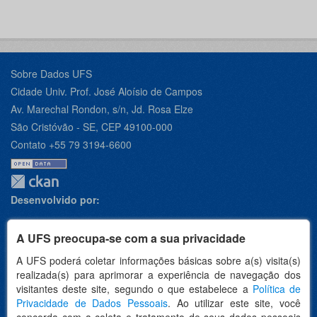
Sobre Dados UFS
Cidade Univ. Prof. José Aloísio de Campos
Av. Marechal Rondon, s/n, Jd. Rosa Elze
São Cristóvão - SE, CEP 49100-000
Contato +55 79 3194-6600
Desenvolvido por:
A UFS preocupa-se com a sua privacidade
A UFS poderá coletar informações básicas sobre a(s) visita(s)
Apoio:
realizada(s) para aprimorar a experiência de navegação dos
visitantes deste site, segundo o que estabelece a
Política de
Privacidade de Dados Pessoais
. Ao utilizar este site, você