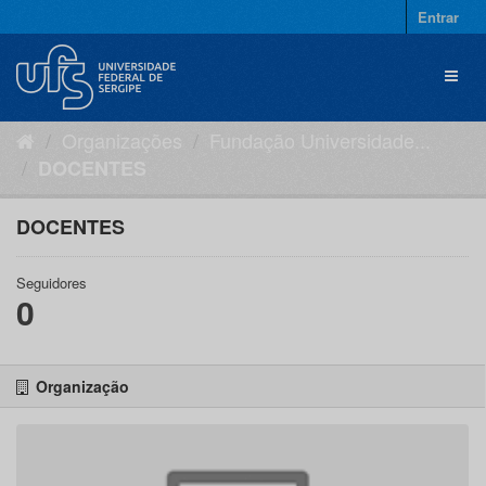
Pular
Entrar
para
o
Toggl
conteúdo
naviga
Organizações
Fundação Universidade...
DOCENTES
DOCENTES
Seguidores
0
Organização