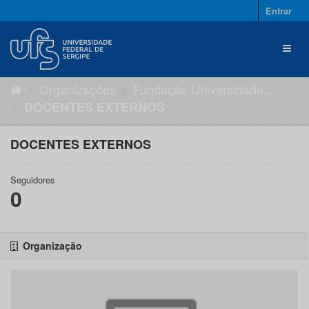
Pular
Entrar
para
o
Toggl
conteúdo
naviga
Organizações
Fundação Universidade...
DOCENTES EXTERNOS
DOCENTES EXTERNOS
Seguidores
0
Organização