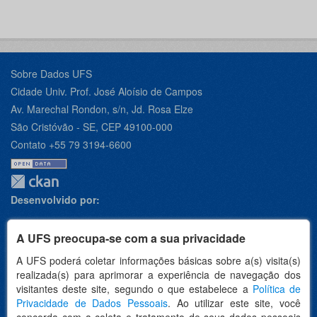
Sobre Dados UFS
Cidade Univ. Prof. José Aloísio de Campos
Av. Marechal Rondon, s/n, Jd. Rosa Elze
São Cristóvão - SE, CEP 49100-000
Contato +55 79 3194-6600
Desenvolvido por:
A UFS preocupa-se com a sua privacidade
A UFS poderá coletar informações básicas sobre a(s) visita(s)
Apoio:
realizada(s) para aprimorar a experiência de navegação dos
visitantes deste site, segundo o que estabelece a
Política de
Privacidade de Dados Pessoais
. Ao utilizar este site, você