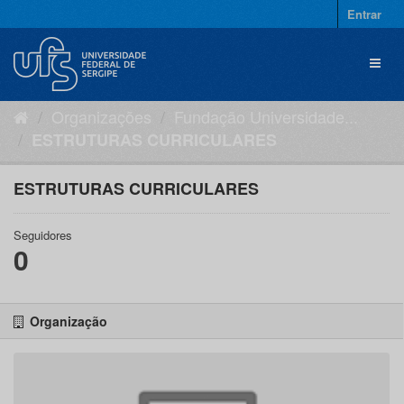
Pular
Entrar
para
o
Toggl
conteúdo
naviga
Organizações
Fundação Universidade...
ESTRUTURAS CURRICULARES
ESTRUTURAS CURRICULARES
Seguidores
0
Organização