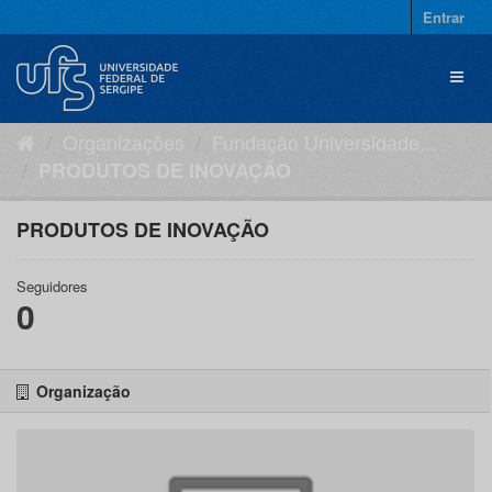
Pular
Entrar
para
o
Toggl
conteúdo
naviga
Organizações
Fundação Universidade...
PRODUTOS DE INOVAÇÃO
PRODUTOS DE INOVAÇÃO
Seguidores
0
Organização