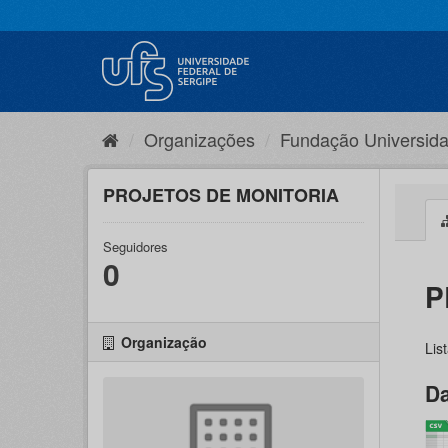
Pular
para
o
conteúdo
Organizações
Fundação Universida
PROJETOS DE MONITORIA
Seguidores
0
P
Organização
Lis
Da