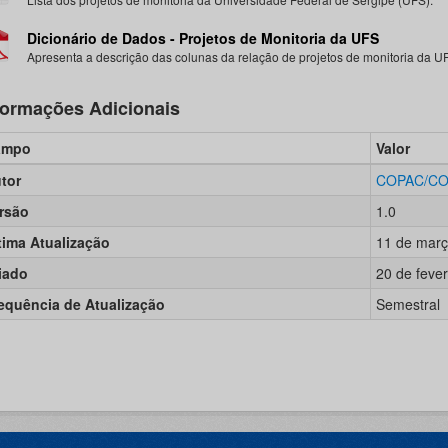
Dicionário de Dados - Projetos de Monitoria da UFS
Apresenta a descrição das colunas da relação de projetos de monitoria da U
formações Adicionais
ampo
Valor
tor
COPAC/C
rsão
1.0
tima Atualização
11 de març
iado
20 de feve
equência de Atualização
Semestral