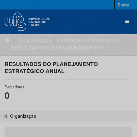
Pular
Entrar
para
o
Toggl
conteúdo
naviga
Organizações
Fundação Universidade...
RESULTADOS DO PLANEJAMENTO...
RESULTADOS DO PLANEJAMENTO
ESTRATÉGICO ANUAL
Seguidores
0
Organização