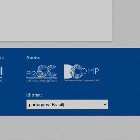
r:
Apoio:
Idioma