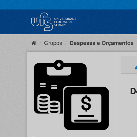
Pular
para
o
conteúdo
Grupos
Despesas e Orçamentos
D