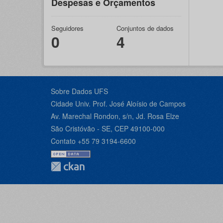
Despesas e Orçamentos
Seguidores
Conjuntos de dados
0
4
Sobre Dados UFS
Cidade Univ. Prof. José Aloísio de Campos
Av. Marechal Rondon, s/n, Jd. Rosa Elze
São Cristóvão - SE, CEP 49100-000
Contato +55 79 3194-6600