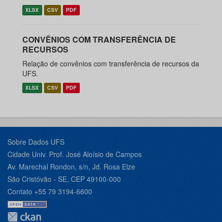
XLSX
CSV
PDF
CONVÊNIOS COM TRANSFERÊNCIA DE
RECURSOS
Relação de convênios com transferência de recursos da
UFS.
XLSX
CSV
PDF
Sobre Dados UFS
Cidade Univ. Prof. José Aloísio de Campos
Av. Marechal Rondon, s/n, Jd. Rosa Elze
São Cristóvão - SE, CEP 49100-000
Contato +55 79 3194-6600