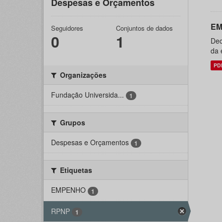
Despesas e Orçamentos
EM
Seguidores
Conjuntos de dados
0
1
Dec
da 
PD
Organizações
Fundação Universida...
1
Grupos
Despesas e Orçamentos
1
Etiquetas
EMPENHO
1
RPNP
1