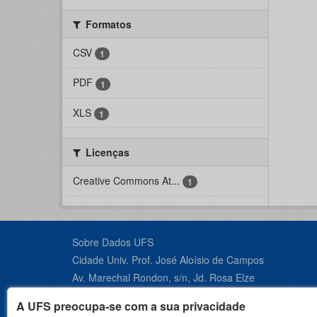
Formatos
CSV
1
PDF
1
XLS
1
Licenças
Creative Commons At...
1
Sobre Dados UFS
Cidade Univ. Prof. José Aloísio de Campos
Av. Marechal Rondon, s/n, Jd. Rosa Elze
São Cristóvão - SE, CEP 49100-000
A UFS preocupa-se com a sua privacidade
Contato +55 79 3194-6600