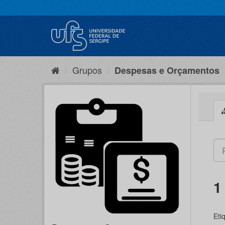
Pular
para
o
conteúdo
Grupos
Despesas e Orçamentos
1
Eti