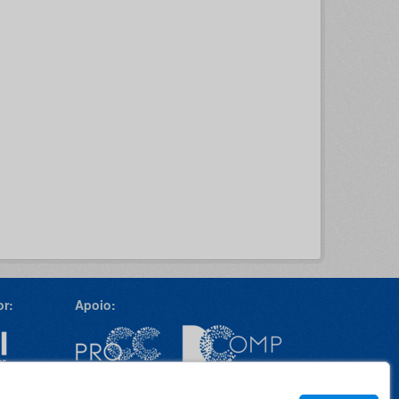
r:
Apoio: