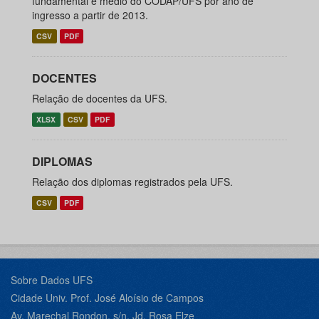
fundamental e médio do CODAP/UFS por ano de
ingresso a partir de 2013.
CSV
PDF
DOCENTES
Relação de docentes da UFS.
XLSX
CSV
PDF
DIPLOMAS
Relação dos diplomas registrados pela UFS.
CSV
PDF
Sobre Dados UFS
Cidade Univ. Prof. José Aloísio de Campos
Av. Marechal Rondon, s/n, Jd. Rosa Elze