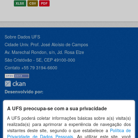
XLSX
CSV
PDF
Sobre Dados UFS
Cidade Univ. Prof. José Aloísio de Campos
Av. Marechal Rondon, s/n, Jd. Rosa Elze
São Cristóvão - SE, CEP 49100-000
Contato +55 79 3194-6600
Desenvolvido por:
A UFS preocupa-se com a sua privacidade
A UFS poderá coletar informações básicas sobre a(s) visita(s)
Apoio:
realizada(s) para aprimorar a experiência de navegação dos
visitantes deste site, segundo o que estabelece a
Política de
Privacidade de Dados Pessoais
. Ao utilizar este site, você