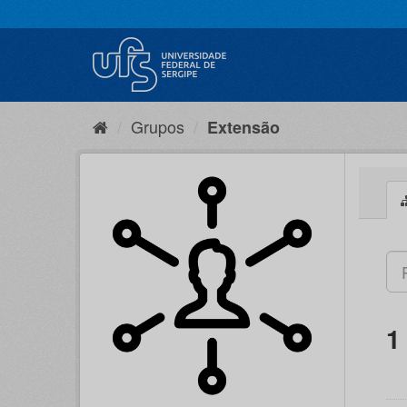
Pular
para
o
conteúdo
Grupos
Extensão
1