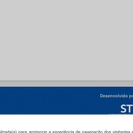
Desenvolvido po
ealizada(s) para aprimorar a experiência de navegação dos visitantes