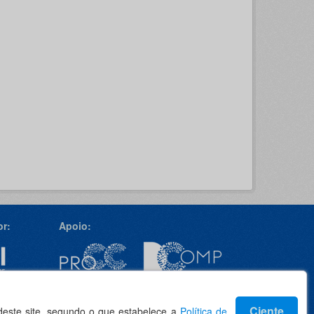
r:
Apoio:
Idioma
Ciente
 deste site, segundo o que estabelece a
Política de