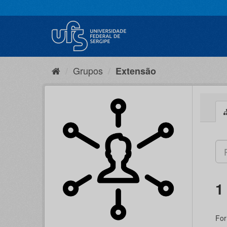
Pular
para
o
conteúdo
Grupos
Extensão
1
For