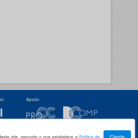
r:
Apoio:
Idioma
Ciente
 deste site, segundo o que estabelece a
Política de