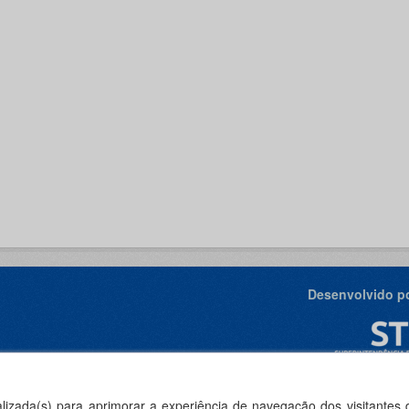
Desenvolvido po
ealizada(s) para aprimorar a experiência de navegação dos visitantes