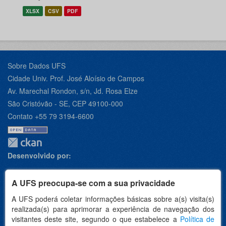
XLSX
CSV
PDF
Sobre Dados UFS
Cidade Univ. Prof. José Aloísio de Campos
Av. Marechal Rondon, s/n, Jd. Rosa Elze
São Cristóvão - SE, CEP 49100-000
Contato +55 79 3194-6600
Desenvolvido por:
A UFS preocupa-se com a sua privacidade
A UFS poderá coletar informações básicas sobre a(s) visita(s)
Apoio:
realizada(s) para aprimorar a experiência de navegação dos
visitantes deste site, segundo o que estabelece a
Política de