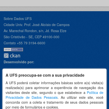
Sobre Dados UFS
Cidade Univ. Prof. José Aloísio de Campos
Av. Marechal Rondon, s/n, Jd. Rosa Elze
São Cristóvão - SE, CEP 49100-000
Contato +55 79 3194-6600
Desenvolvido por:
A UFS preocupa-se com a sua privacidade
A UFS poderá coletar informações básicas sobre a(s) visita(s)
Apoio:
realizada(s) para aprimorar a experiência de navegação dos
visitantes deste site, segundo o que estabelece a
Política de
Privacidade de Dados Pessoais
. Ao utilizar este site, você
concorda com a coleta e tratamento de seus dados pessoais
por meio de formulários e cookies.