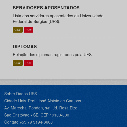
SERVIDORES APOSENTADOS
Lista dos servidores aposentados da Universidade
Federal de Sergipe (UFS).
CSV
PDF
DIPLOMAS
Relação dos diplomas registrados pela UFS.
CSV
PDF
Sobre Dados UFS
Cidade Univ. Prof. José Aloísio de Campos
Av. Marechal Rondon, s/n, Jd. Rosa Elze
São Cristóvão - SE, CEP 49100-000
Contato +55 79 3194-6600