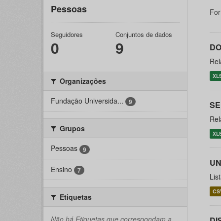
Pessoas
For
Seguidores
Conjuntos de dados
0
9
DO
Rel
XL
Organizações
Fundação Universida...
9
SE
Rel
Grupos
XL
Pessoas
9
UN
Ensino
7
Lis
CS
Etiquetas
Não há Etiquetas que correspondam a
DI