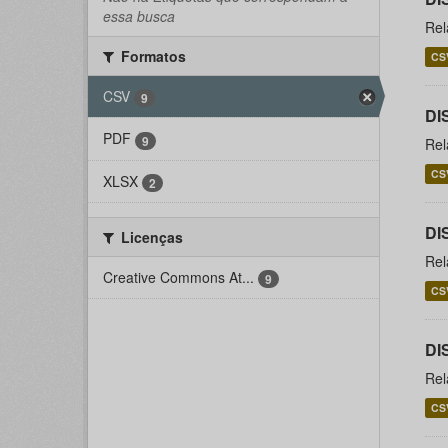
essa busca
Rel
Formatos
CS
CSV
9
DI
PDF
9
Rel
CS
XLSX
2
DI
Licenças
Rel
Creative Commons At...
9
CS
DI
Rel
CS