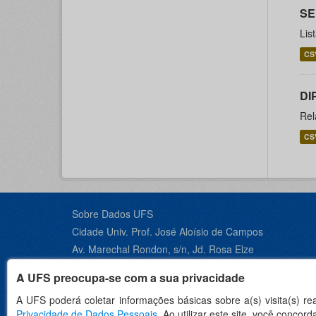
SE
Lis
CS
DI
Rel
CS
Sobre Dados UFS
Cidade Univ. Prof. José Aloísio de Campos
Av. Marechal Rondon, s/n, Jd. Rosa Elze
São Cristóvão - SE, CEP 49100-000
A UFS preocupa-se com a sua privacidade
Contato +55 79 3194-6600
A UFS poderá coletar informações básicas sobre a(s) visita(s) r
Privacidade de Dados Pessoais
. Ao utilizar este site, você conco