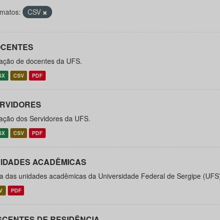
matos:
CSV
CENTES
ação de docentes da UFS.
SX
CSV
PDF
RVIDORES
ação dos Servidores da UFS.
SX
CSV
PDF
IDADES ACADÊMICAS
ta das unidades acadêmicas da Universidade Federal de Sergipe (UFS
V
PDF
SCENTES DE RESIDÊNCIA