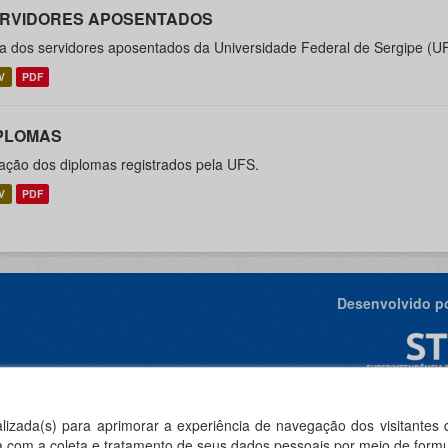
RVIDORES APOSENTADOS
ta dos servidores aposentados da Universidade Federal de Sergipe (U
V
PDF
PLOMAS
ação dos diplomas registrados pela UFS.
V
PDF
Desenvolvido po
ealizada(s) para aprimorar a experiência de navegação dos visitantes
rda com a coleta e tratamento de seus dados pessoais por meio de formu