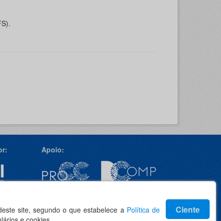
FS).
r:
Apoio:
Idioma
Ciente
 deste site, segundo o que estabelece a
Política de
lários e cookies.