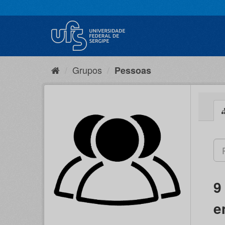
Pular
para
o
conteúdo
Grupos
Pessoas
9
e