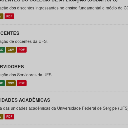
ação dos discentes ingressantes no ensino fundamental e médio do C
V
PDF
CENTES
ação de docentes da UFS.
SX
CSV
PDF
RVIDORES
ação dos Servidores da UFS.
SX
CSV
PDF
IDADES ACADÊMICAS
ta das unidades acadêmicas da Universidade Federal de Sergipe (UFS
V
PDF