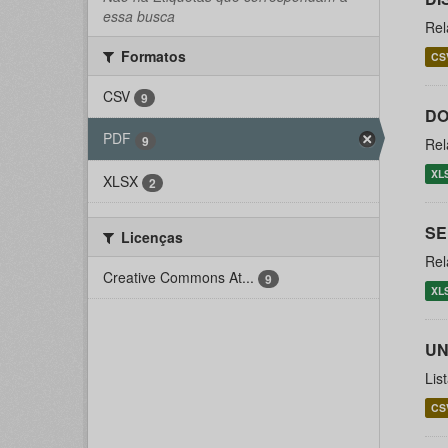
essa busca
Rel
Formatos
CS
CSV
9
DO
PDF
9
Rel
XL
XLSX
2
SE
Licenças
Rel
Creative Commons At...
9
XL
UN
Lis
CS