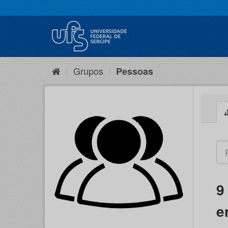
Pular
para
o
conteúdo
Grupos
Pessoas
9
e