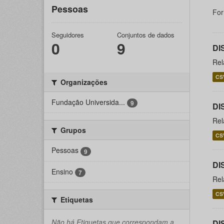
Pessoas
For
Seguidores
Conjuntos de dados
0
9
DI
Rel
CS
Organizações
Fundação Universida...
9
DI
Rel
Grupos
CS
Pessoas
9
DI
Ensino
7
Rel
CS
Etiquetas
Não há Etiquetas que correspondam a
DI