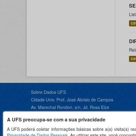
SE
Lis
CS
DI
Rel
CS
Sobre Dados UFS
Cidade Univ. Prof. José Aloísio de Campos
Av. Marechal Rondon, s/n, Jd. Rosa Elze
São Cristóvão - SE, CEP 49100-000
A UFS preocupa-se com a sua privacidade
Contato +55 79 3194-6600
A UFS poderá coletar informações básicas sobre a(s) visita(s) r
Privacidade de Dados Pessoais
. Ao utilizar este site, você conco