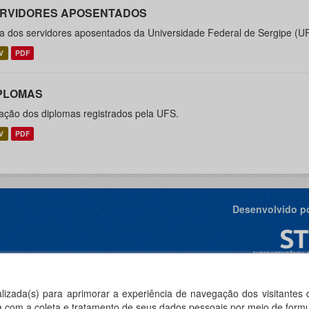
RVIDORES APOSENTADOS
ta dos servidores aposentados da Universidade Federal de Sergipe (U
V
PDF
PLOMAS
ação dos diplomas registrados pela UFS.
V
PDF
Desenvolvido po
ealizada(s) para aprimorar a experiência de navegação dos visitantes
rda com a coleta e tratamento de seus dados pessoais por meio de formu