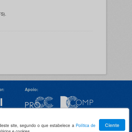
FS).
r:
Apoio:
Idioma
Ciente
 deste site, segundo o que estabelece a
Política de
lários e cookies.