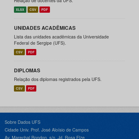
Relação de docentes da UFS.
XLSX
CSV
PDF
UNIDADES ACADÊMICAS
Lista das unidades acadêmicas da Universidade
Federal de Sergipe (UFS).
CSV
PDF
DIPLOMAS
Relação dos diplomas registrados pela UFS.
CSV
PDF
Sobre Dados UFS
Cidade Univ. Prof. José Aloísio de Campos
Av. Marechal Rondon, s/n, Jd. Rosa Elze