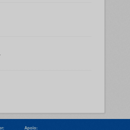
.
r:
Apoio: