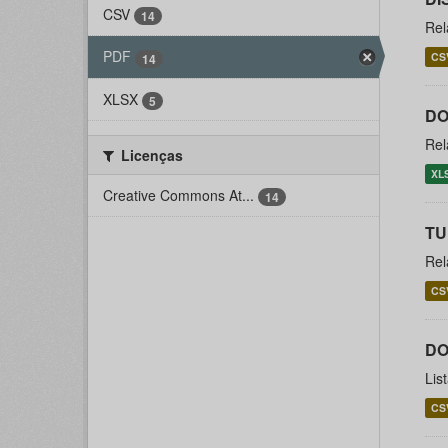
CSV
14
Rel
PDF
CS
14
XLSX
5
DO
Rel
Licenças
XL
Creative Commons At...
14
T
Rel
CS
DO
Lis
CS