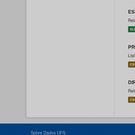
ES
Rel
XL
PR
Lis
CS
DI
Rel
CS
Sobre Dados UFS