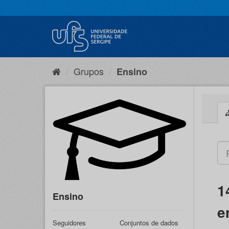
Pular
para
o
conteúdo
Grupos
Ensino
1
Ensino
e
Seguidores
Conjuntos de dados