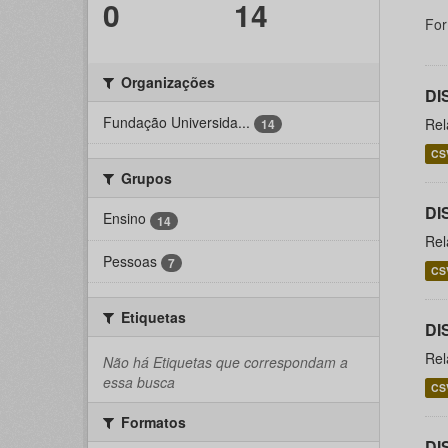
0
14
For
Organizações
DI
Fundação Universida...
Rel
14
CS
Grupos
DI
Ensino
14
Rel
Pessoas
7
CS
Etiquetas
DI
Rel
Não há Etiquetas que correspondam a
essa busca
CS
Formatos
DI