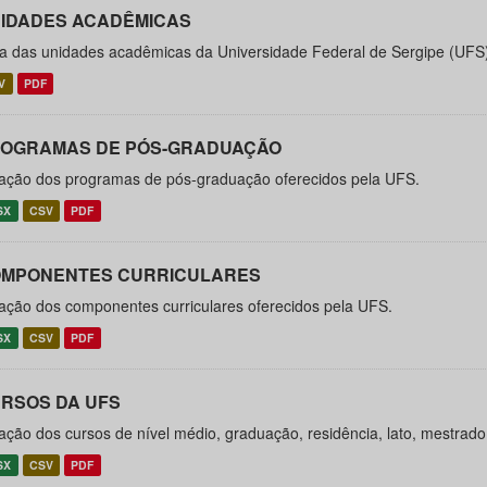
IDADES ACADÊMICAS
ta das unidades acadêmicas da Universidade Federal de Sergipe (UFS
V
PDF
OGRAMAS DE PÓS-GRADUAÇÃO
ação dos programas de pós-graduação oferecidos pela UFS.
SX
CSV
PDF
MPONENTES CURRICULARES
ação dos componentes curriculares oferecidos pela UFS.
SX
CSV
PDF
RSOS DA UFS
ação dos cursos de nível médio, graduação, residência, lato, mestrad
SX
CSV
PDF