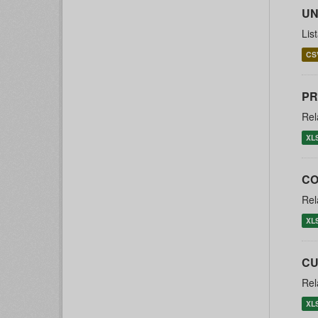
UN
Lis
CS
PR
Rel
XL
CO
Rel
XL
CU
Rel
XL