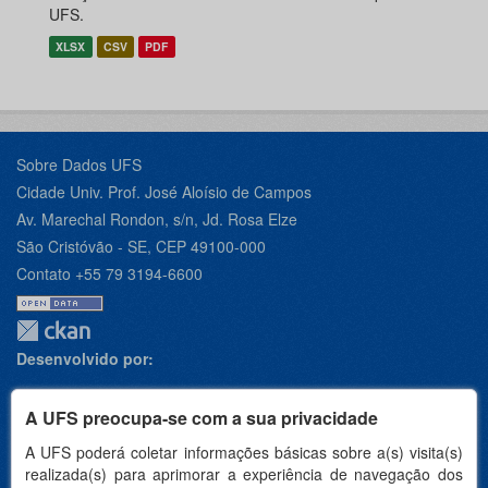
UFS.
XLSX
CSV
PDF
Sobre Dados UFS
Cidade Univ. Prof. José Aloísio de Campos
Av. Marechal Rondon, s/n, Jd. Rosa Elze
São Cristóvão - SE, CEP 49100-000
Contato +55 79 3194-6600
Desenvolvido por:
A UFS preocupa-se com a sua privacidade
A UFS poderá coletar informações básicas sobre a(s) visita(s)
Apoio:
realizada(s) para aprimorar a experiência de navegação dos