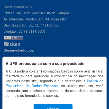
Sobre Dados UFS
Cidade Univ. Prof. José Aloísio de Campos
Av. Marechal Rondon, s/n, Jd. Rosa Elze
São Cristóvão - SE, CEP 49100-000
Contato +55 79 3194-6600
Desenvolvido por:
A UFS preocupa-se com a sua privacidade
A UFS poderá coletar informações básicas sobre a(s) visita(s)
Apoio:
realizada(s) para aprimorar a experiência de navegação dos
visitantes deste site, segundo o que estabelece a
Política de
Privacidade de Dados Pessoais
. Ao utilizar este site, você
concorda com a coleta e tratamento de seus dados pessoais
por meio de formulários e cookies.
Idioma
Ciente