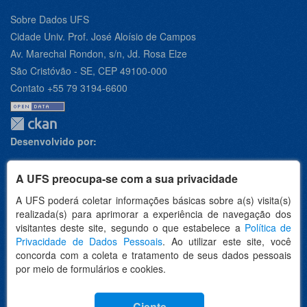
Sobre Dados UFS
Cidade Univ. Prof. José Aloísio de Campos
Av. Marechal Rondon, s/n, Jd. Rosa Elze
São Cristóvão - SE, CEP 49100-000
Contato +55 79 3194-6600
Desenvolvido por:
A UFS preocupa-se com a sua privacidade
A UFS poderá coletar informações básicas sobre a(s) visita(s)
Apoio:
realizada(s) para aprimorar a experiência de navegação dos
visitantes deste site, segundo o que estabelece a
Política de
Privacidade de Dados Pessoais
. Ao utilizar este site, você
concorda com a coleta e tratamento de seus dados pessoais
por meio de formulários e cookies.
Idioma
Ciente