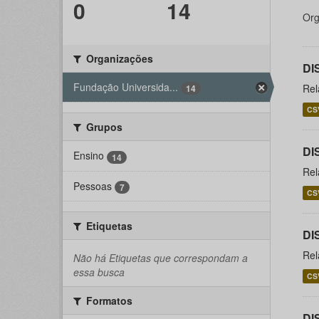
0
14
Org
Organizações
DI
Fundação Universida...
Rel
14
CS
Grupos
DI
Ensino
14
Rel
Pessoas
7
CS
Etiquetas
DI
Rel
Não há Etiquetas que correspondam a
essa busca
CS
Formatos
DI