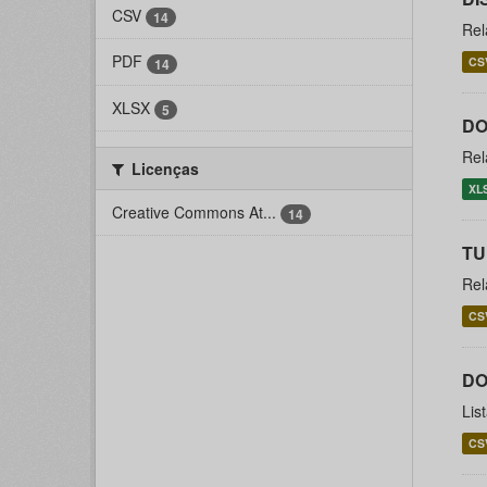
CSV
14
Rel
PDF
CS
14
XLSX
5
DO
Rel
Licenças
XL
Creative Commons At...
14
T
Rel
CS
DO
Lis
CS