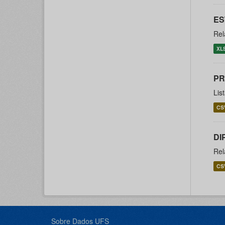
ES
Rel
XL
PR
Lis
CS
DI
Rel
CS
Sobre Dados UFS