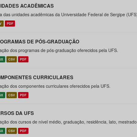
IDADES ACADÊMICAS
ta das unidades acadêmicas da Universidade Federal de Sergipe (UFS
V
PDF
OGRAMAS DE PÓS-GRADUAÇÃO
ação dos programas de pós-graduação oferecidos pela UFS.
SX
CSV
PDF
MPONENTES CURRICULARES
ação dos componentes curriculares oferecidos pela UFS.
SX
CSV
PDF
RSOS DA UFS
ação dos cursos de nível médio, graduação, residência, lato, mestrad
SX
CSV
PDF