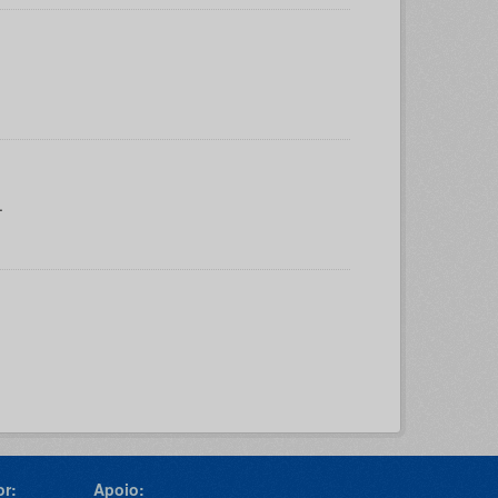
.
r:
Apoio: