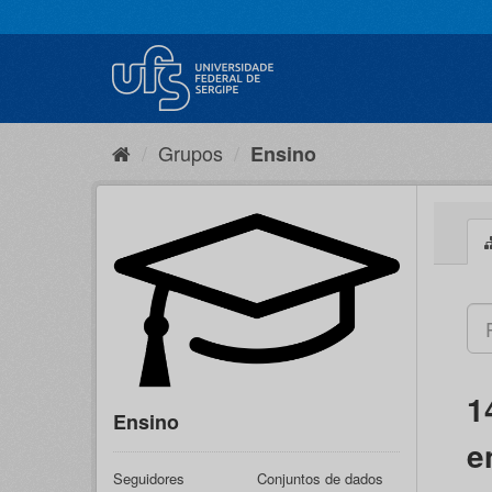
Pular
para
o
conteúdo
Grupos
Ensino
1
Ensino
e
Seguidores
Conjuntos de dados