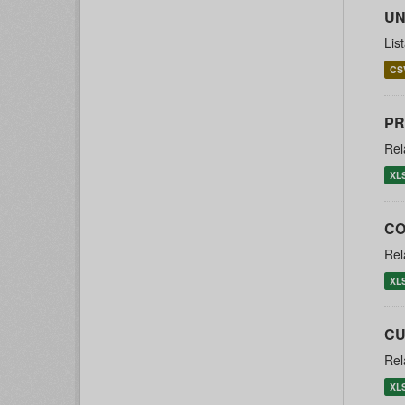
UN
Lis
CS
PR
Rel
XL
CO
Rel
XL
CU
Rel
XL