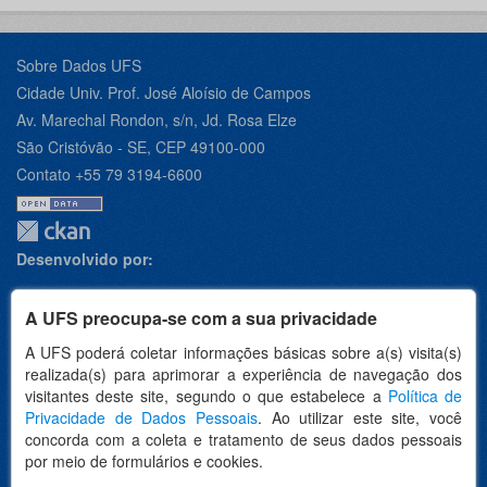
Sobre Dados UFS
Cidade Univ. Prof. José Aloísio de Campos
Av. Marechal Rondon, s/n, Jd. Rosa Elze
São Cristóvão - SE, CEP 49100-000
Contato +55 79 3194-6600
Desenvolvido por:
A UFS preocupa-se com a sua privacidade
A UFS poderá coletar informações básicas sobre a(s) visita(s)
Apoio:
realizada(s) para aprimorar a experiência de navegação dos
visitantes deste site, segundo o que estabelece a
Política de
Privacidade de Dados Pessoais
. Ao utilizar este site, você
concorda com a coleta e tratamento de seus dados pessoais
por meio de formulários e cookies.