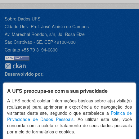
Sobre Dados UFS
Cidade Univ. Prof. José Aloísio de Campos
Av. Marechal Rondon, s/n, Jd. Rosa Elze
São Cristóvão - SE, CEP 49100-000
Contato +55 79 3194-6600
Desenvolvido por:
A UFS preocupa-se com a sua privacidade
A UFS poderá coletar informações básicas sobre a(s) visita(s)
Apoio:
realizada(s) para aprimorar a experiência de navegação dos
visitantes deste site, segundo o que estabelece a
Política de
Privacidade de Dados Pessoais
. Ao utilizar este site, você
concorda com a coleta e tratamento de seus dados pessoais
por meio de formulários e cookies.