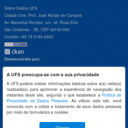
Sobre Dados UFS
Cidade Univ. Prof. José Aloísio de Campos
Av. Marechal Rondon, s/n, Jd. Rosa Elze
São Cristóvão - SE, CEP 49100-000
Contato +55 79 3194-6600
Desenvolvido por:
A UFS preocupa-se com a sua privacidade
A UFS poderá coletar informações básicas sobre a(s) visita(s)
Apoio:
realizada(s) para aprimorar a experiência de navegação dos
visitantes deste site, segundo o que estabelece a
Política de
Privacidade de Dados Pessoais
. Ao utilizar este site, você
concorda com a coleta e tratamento de seus dados pessoais
por meio de formulários e cookies.
Idioma
Ciente