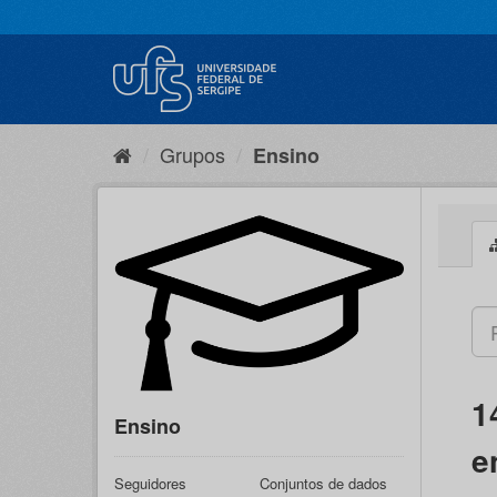
Pular
para
o
conteúdo
Grupos
Ensino
1
Ensino
e
Seguidores
Conjuntos de dados