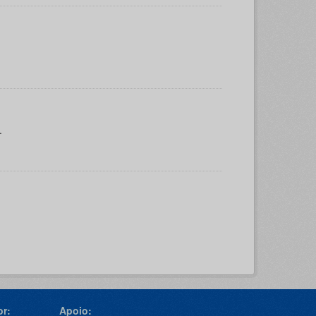
.
r:
Apoio: