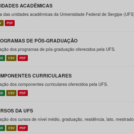
IDADES ACADÊMICAS
ta das unidades acadêmicas da Universidade Federal de Sergipe (UFS
V
PDF
OGRAMAS DE PÓS-GRADUAÇÃO
ação dos programas de pós-graduação oferecidos pela UFS.
SX
CSV
PDF
MPONENTES CURRICULARES
ação dos componentes curriculares oferecidos pela UFS.
SX
CSV
PDF
RSOS DA UFS
ação dos cursos de nível médio, graduação, residência, lato, mestrad
SX
CSV
PDF