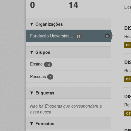
0
14
Lic
Organizações
DI
Fundação Universida...
Rel
14
CS
Grupos
DI
Ensino
14
Rel
Pessoas
7
CS
Etiquetas
DI
Rel
Não há Etiquetas que correspondam a
essa busca
CS
Formatos
DI