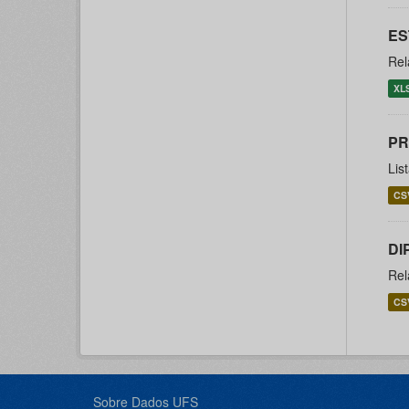
ES
Rel
XL
PR
Lis
CS
DI
Rel
CS
Sobre Dados UFS