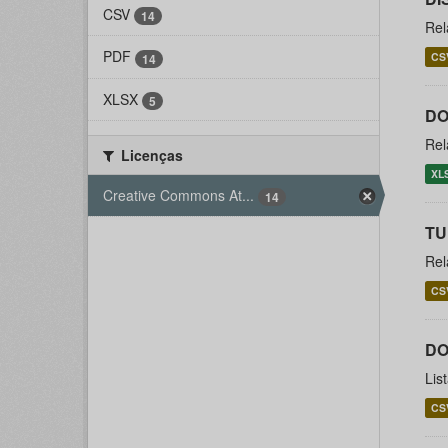
CSV
14
Rel
PDF
CS
14
XLSX
5
DO
Rel
Licenças
XL
Creative Commons At...
14
T
Rel
CS
DO
Lis
CS