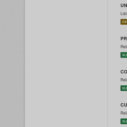
UN
Lis
CS
PR
Rel
XL
CO
Rel
XL
CU
Rel
XL